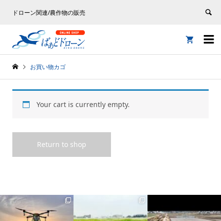
ドローン関連/農作物の販売


お買い物カゴ
Your cart is currently empty.
Return to shop