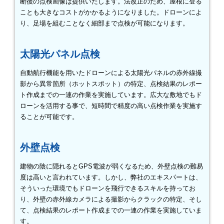
断後の点検画像は提供いたします。法改正のため、屋根に登る
ことも大きなコストがかかるようになりました。ドローンによ
り、足場を組むことなく細部まで点検が可能になります。
太陽光パネル点検
自動航行機能を用いたドローンによる太陽光パネルの赤外線撮
影から異常箇所（ホットスポット）の特定、点検結果のレポー
ト作成までの一連の作業を実施しています。広大な敷地でもド
ローンを活用する事で、短時間で精度の高い点検作業を実施す
ることが可能です。
外壁点検
建物の陰に隠れるとGPS電波が弱くなるため、外壁点検の難易
度は高いと言われています。しかし、弊社のエキスパートは、
そういった環境でもドローンを飛行できるスキルを持ってお
り、外壁の赤外線カメラによる撮影からクラックの特定、そし
て、点検結果のレポート作成までの一連の作業を実施していま
す。