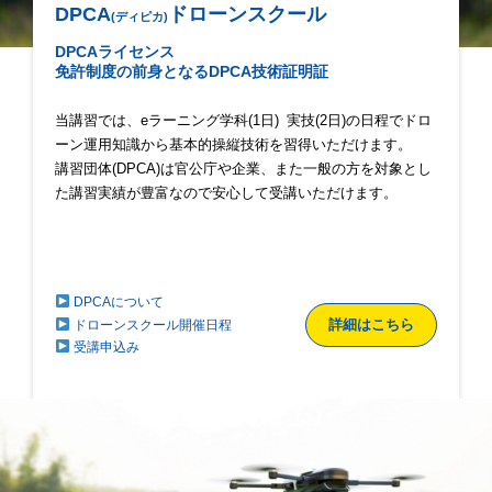
DPCA
ドローンスクール
(ディピカ)
DPCAライセンス
免許制度の前⾝となるDPCA技術証明証
当講習では、eラーニング学科(1⽇) 実技(2⽇)の⽇程でドロ
ーン運⽤知識から基本的操縦技術を習得いただけます。
講習団体(DPCA)は官公庁や企業、また⼀般の⽅を対象とし
た講習実績が豊富なので安⼼して受講いただけます。
DPCAについて
詳細はこちら
ドローンスクール開催日程
受講申込み