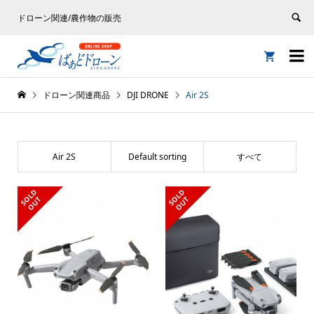
ドローン関連/農作物の販売


ドローン関連商品
DJI DRONE
Air 2S
Air 2S
Default sorting
すべて
S
L
D
O
U
S
L
D
O
U
O
T
O
T