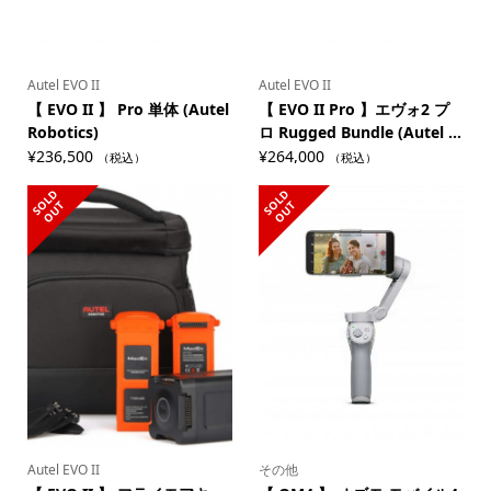
Autel EVO II
Autel EVO II
【 EVO II 】 Pro 単体 (Autel
【 EVO II Pro 】エヴォ2 プ
Robotics)
ロ Rugged Bundle (Autel ...
¥
236,500
¥
264,000
（税込）
（税込）
S
L
D
O
U
S
L
D
O
U
O
T
O
T
Autel EVO II
その他