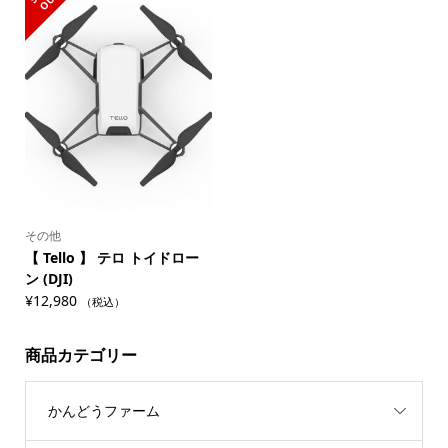
O
T
その他
【 Tello 】 テロ トイドロー
ン (DJI)
¥
12,980
（税込）
商品カテゴリー
かんどうファーム