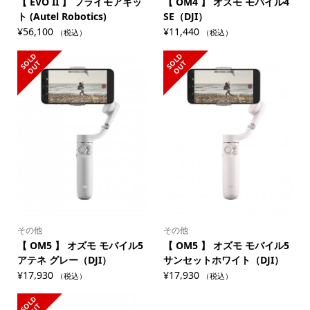
【 EVO II 】 フライモアキッ
【 OM4 】 オズモ モバイル4
ト (Autel Robotics)
SE（DJI）
¥
56,100
¥
11,440
（税込）
（税込）
S
L
D
O
U
S
L
D
O
U
O
T
O
T
その他
その他
【 OM5 】 オズモ モバイル5
【 OM5 】 オズモ モバイル5
アテネ グレー（DJI）
サンセットホワイト（DJI）
¥
17,930
¥
17,930
（税込）
（税込）
S
L
D
O
U