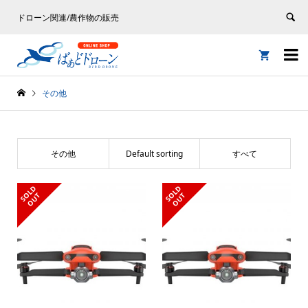
ドローン関連/農作物の販売


その他
その他
Default sorting
すべて
S
L
D
O
U
S
L
D
O
U
O
T
O
T