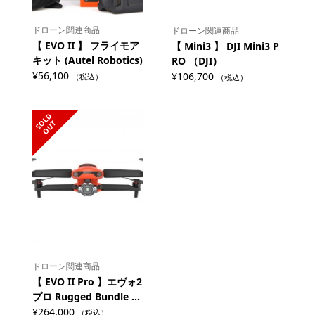
ドローン関連商品
ドローン関連商品
【 EVO II 】 フライモア
【 Mini3 】 DJI Mini3 P
キット (Autel Robotics)
RO （DJI）
¥
56,100
¥
106,700
（税込）
（税込）
S
L
D
O
U
O
T
ドローン関連商品
【 EVO II Pro 】エヴォ2
プロ Rugged Bundle ...
¥
264,000
（税込）