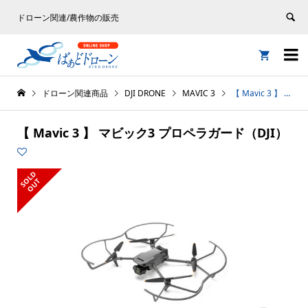
ドローン関連/農作物の販売


ドローン関連商品
DJI DRONE
MAVIC 3
【 Mavic 3 】 マビック3 プロペラガード（DJI）
【 Mavic 3 】 マビック3 プロペラガード（DJI）
S
L
D
O
U
O
T