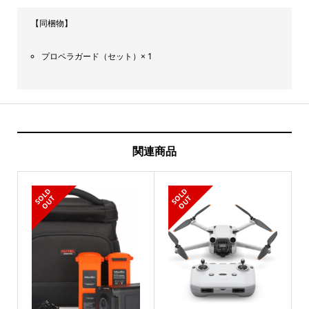
【同梱物】
プロペラガード（セット）× 1
関連商品
S
L
D
O
U
S
L
D
O
U
O
T
O
T