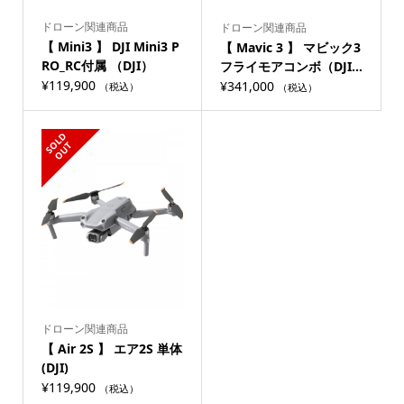
ドローン関連商品
ドローン関連商品
【 Mini3 】 DJI Mini3 P
【 Mavic 3 】 マビック3
RO_RC付属 （DJI）
フライモアコンボ（DJI...
¥
119,900
¥
341,000
（税込）
（税込）
S
L
D
O
U
O
T
ドローン関連商品
【 Air 2S 】 エア2S 単体
(DJI)
¥
119,900
（税込）