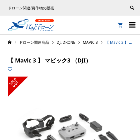
ドローン関連/農作物の販売


ドローン関連商品
DJI DRONE
MAVIC 3
【 Mavic 3 】 マビック3 （DJI）
【 Mavic 3 】 マビック3 （DJI）
S
L
D
O
U
O
T