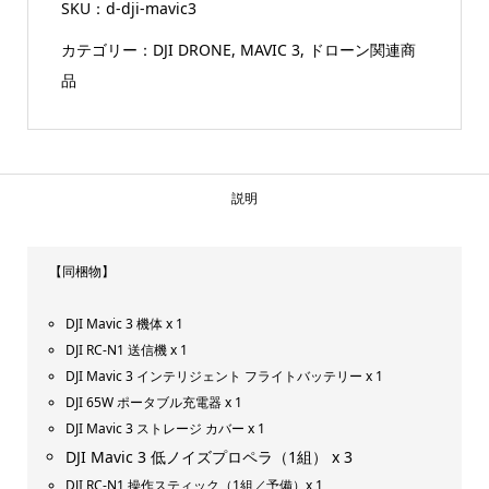
SKU：
d-dji-mavic3
カテゴリー：
DJI DRONE
,
MAVIC 3
,
ドローン関連商
品
説明
【同梱物】
DJI Mavic 3 機体 x 1
DJI RC-N1 送信機 x 1
DJI Mavic 3 インテリジェント フライトバッテリー x 1
DJI 65W ポータブル充電器 x 1
DJI Mavic 3 ストレージ カバー x 1
DJI Mavic 3 低ノイズプロペラ（1組） x 3
DJI RC-N1 操作スティック（1組／予備）x 1