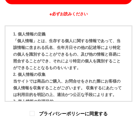
※必ずお読みください
1. 個人情報の定義
「個人情報」とは、生存する個人に関する情報であって、当
該情報に含まれる氏名、生年月日その他の記述等により特定
の個人を識別することができるもの、及び他の情報と容易に
照合することができ、それにより特定の個人を識別すること
ができることとなるものをいいます。
2. 個人情報の収集
当サイトでは商品のご購入、お問合せをされた際にお客様の
個人情報を収集することがございます。 収集するにあたって
は利用目的を明記の上、適法かつ公正な手段によります。
3. 個人情報の利用目的
当サイトでお預かりした個人情報は、当社からのご連絡や業
プライバシーポリシーに同意する
務のご案内やご質問に対する回答として、電子メールや資料
のご送付に利用いたします。講習会やセミナー等、イベント
参加者の個人情報に関して、目的以外に使用いたしません。
4. 個人情報の利用