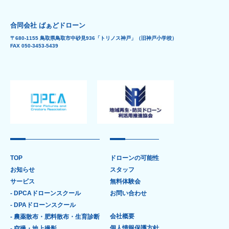
cookie(クッキー)を使用することがありま すが、これにより
個人を特定できる情報の収集を行えるものではなく、お客様
合同会社 ばぁどドローン
のプライバシーを侵 害することはございません。また、
cookie(クッキー)の受け入れを希望されない場合は、ブラウザ
〒680-1155 鳥取県鳥取市中砂見936「トリノス神戸」（旧神戸小学校）
FAX 050-3453-5439
の設定で変更することができます。
※cookie(クッキー)とは、サーバーコンピュータからお客様の
ブラウザに送信され、お客様が使 用しているコンピュータの
ハードディスクに蓄積される情報です。
8. SSLの使用について
個人情報の入力時には、セキュリティ確保のため、これらの
情報が傍受、妨害または改ざんされる ことを防ぐ目的で
SSL(Secure Sockets Layer)技術を使用しております。
※SSLは情報を暗号化することで、盗聴防止やデータの改ざん
防止送受信する機能のことです。 SSL を利用する事でより安
TOP
ドローンの可能性
全に情報を送信する事が可能となります。
お知らせ
スタッフ
サービス
無料体験会
- DPCAドローンスクール
お問い合わせ
- DPAドローンスクール
会社概要
- 農薬散布・肥料散布・生育診断
個人情報保護方針
- 空撮・地上撮影