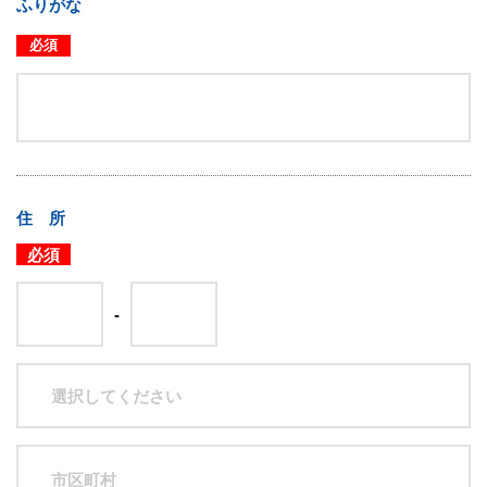
ふりがな
必須
住 所
必須
-