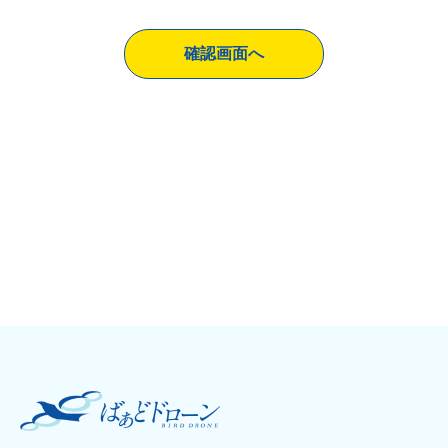
当サイトでは、下記の場合を除いてはお客様の断りなく第三
者に個人情報を開示・提供することは いたしません。
確認画面へ
a) 法令に基づく場合、及び国の機関若しくは地方公共団体又
はその委託を受けた者が法令の定める 事務を遂行することに
対して協力する必要がある場合
b) 人の生命、身体又は財産の保護のために必要がある場合で
あって、本人の同意を得ることが困難 である場合
c) 当サイトを運営する会社の関連会社で個人データを交換す
る場合
5. 個人情報の安全管理
お客様よりお預かりした個人情報の安全管理はサービス提供
会社によって合理的、組織的、物理的、 人的、技術的施策を
講じるとともに、当サイトでは関連法令に準じた適切な取扱
いを行うことで個 人データへの不正な侵入、個人情報の紛
失、改ざん、漏えい等の危険防止に努めます。
6. 個人情報の訂正、削除
お客様からお預かりした個人情報の訂正・削除は下記の問合
せ先よりお知らせ下さい。
7. cookie( クッキー ) の使用について
当社は、お客様によりよいサービスを提供するため、